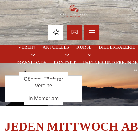
VEREIN
AKTUELLES
KURSE
BILDERGALERIE
DOWNLOADS
KONTAKT
PARTNER UND FREUNDE
Gönner, Förderer
Krippenbaukurse
Termine
Chronik
Krippenbaumeister
Statuten
Vereine
Vorstand
In Memoriam
JEDEN
MITTWOCH
A