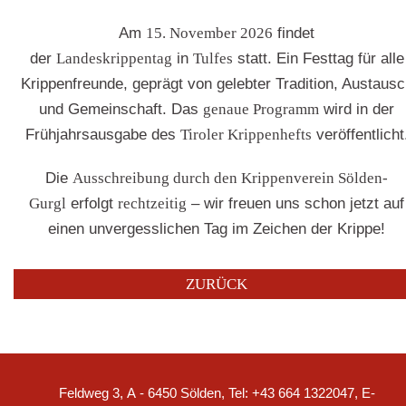
Am
15. November 2026
findet
der
Landeskrippentag
in
Tulfes
statt. Ein Festtag für alle
Krippenfreunde, geprägt von gelebter Tradition, Austausc
und Gemeinschaft. Das
genaue Programm
wird in der
Frühjahrsausgabe des
Tiroler Krippenhefts
veröffentlicht
Die
Ausschreibung durch den Krippenverein Sölden-
Gurgl
erfolgt
rechtzeitig
– wir freuen uns schon jetzt auf
einen unvergesslichen Tag im Zeichen der Krippe!
ZURÜCK
Feldweg 3, A - 6450 Sölden, Tel: +43 664 1322047, E-