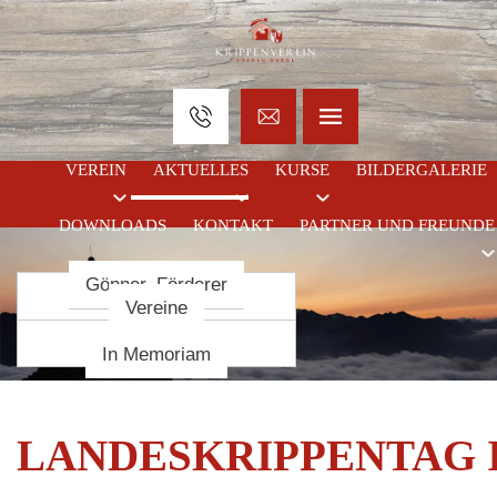
VEREIN
AKTUELLES
KURSE
BILDERGALERIE
DOWNLOADS
KONTAKT
PARTNER UND FREUNDE
Gönner, Förderer
Krippenbaukurse
Termine
Chronik
Krippenbaumeister
Statuten
Vereine
Vorstand
In Memoriam
LANDESKRIPPENTAG