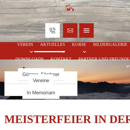
VEREIN
AKTUELLES
KURSE
BILDERGALERIE
DOWNLOADS
KONTAKT
PARTNER UND FREUNDE
Gönner, Förderer
Krippenbaukurse
Termine
Chronik
Krippenbaumeister
Statuten
Vereine
Vorstand
In Memoriam
MEISTERFEIER
IN
DE