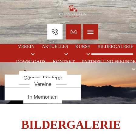
VEREIN
AKTUELLES
KURSE
BILDERGALERIE
DOWNLOADS
KONTAKT
PARTNER UND FREUNDE
Gönner, Förderer
Krippenbaukurse
Termine
Chronik
Krippenbaumeister
Statuten
Vereine
Vorstand
In Memoriam
BILDERGALERIE