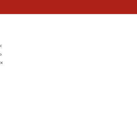
‹
›
×