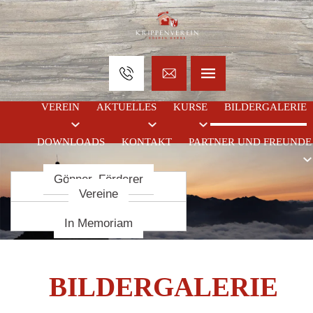
VEREIN
AKTUELLES
KURSE
BILDERGALERIE
DOWNLOADS
KONTAKT
PARTNER UND FREUNDE
Gönner, Förderer
Krippenbaukurse
Termine
Chronik
Krippenbaumeister
Statuten
Vereine
Vorstand
In Memoriam
BILDERGALERIE