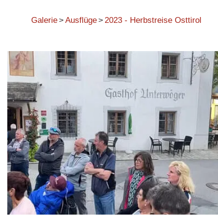
Galerie
>
Ausflüge
>
2023 - Herbstreise Osttirol