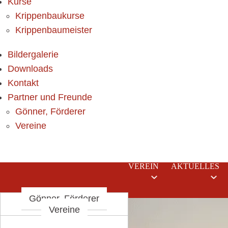
Kurse
Krippenbaukurse
Krippenbaumeister
Bildergalerie
Downloads
Kontakt
Partner und Freunde
Gönner, Förderer
Vereine
VEREIN
AKTUELLES
Gönner, Förderer
Krippenbaukurse
Termine
Chronik
Krippenbaumeister
Statuten
Vereine
Vorstand